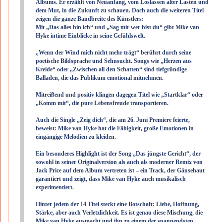
Albums. Er erzählt von Neuanfang, vom Loslassen alter Lasten und
dem Mut, in die Zukunft zu schauen. Doch auch die weiteren Titel
zeigen die ganze Bandbreite des Künstlers:
Mit „Das alles bin ich“ und „Sag mir wer bist du“ gibt Mike van
Hyke intime Einblicke in seine Gefühlswelt.
„Wenn der Wind mich nicht mehr trägt“ berührt durch seine
poetische Bildsprache und Sehnsucht. Songs wie „Herzen aus
Kreide“ oder „Zwischen all den Schatten“ sind tiefgründige
Balladen, die das Publikum emotional mitnehmen.
Mitreißend und positiv klingen dagegen Titel wie „Startklar“ oder
„Komm mit“, die pure Lebensfreude transportieren.
Auch die Single „Zeig dich“, die am 26. Juni Premiere feierte,
beweist: Mike van Hyke hat die Fähigkeit, große Emotionen in
eingängige Melodien zu kleiden.
Ein besonderes Highlight ist der Song „Das jüngste Gericht“, der
sowohl in seiner Originalversion als auch als moderner Remix von
Jack Price auf dem Album vertreten ist – ein Track, der Gänsehaut
garantiert und zeigt, dass Mike van Hyke auch musikalisch
experimentiert.
Hinter jedem der 14 Titel steckt eine Botschaft: Liebe, Hoffnung,
Stärke, aber auch Verletzlichkeit. Es ist genau diese Mischung, die
Mike van Hyke ausmacht und ihn zu einem der spannendsten