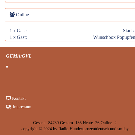
Online
1 x Gast:
Startse
1 x Gast:
Wunschbox Popupfen
GEMA/GVL
Kontakt
Impressum
Gesamt: 84730 Gestern: 136 Heute: 26 Online: 2
copyright © 2024 by
R
adio Hundertprozentdeutsch und smilay